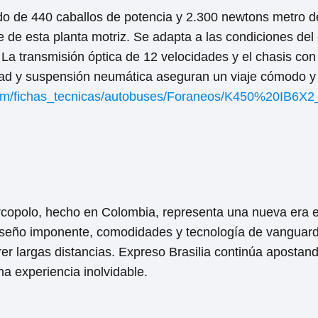
do de 440 caballos de potencia y 2.300 newtons metro de
ve de esta planta motriz. Se adapta a las condiciones de
La transmisión óptica de 12 velocidades y el chasis con
lidad y suspensión neumática aseguran un viaje cómodo y
com/fichas_tecnicas/autobuses/Foraneos/K450%20IB6X2
copolo, hecho en Colombia, representa una nueva era en
iseño imponente, comodidades y tecnología de vanguard
er largas distancias. Expreso Brasilia continúa apostando
na experiencia inolvidable.