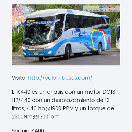
Visita:
http://colombuses.com/
El K440 es un chasis con un motor DC13
112/440 con un desplazamiento de 13
litros, 440 hp@1900 RPM y un torque de
2300Nm@1300rpm.
Scania K400