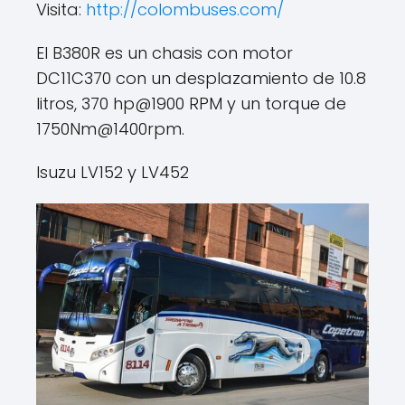
Visita:
http://colombuses.com/
El B380R es un chasis con motor
DC11C370 con un desplazamiento de 10.8
litros, 370 hp@1900 RPM y un torque de
1750Nm@1400rpm.
Isuzu LV152 y LV452