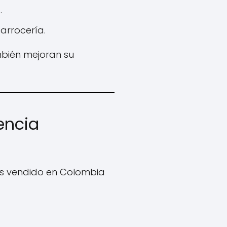
.
carrocería.
mbién mejoran su
encia
ás vendido en Colombia