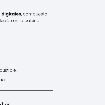
 digitales
, compuesto
ución en la cabina.
bustible.
na.